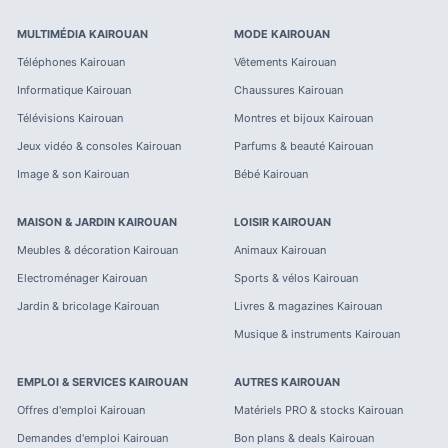
MULTIMÉDIA
KAIROUAN
MODE
KAIROUAN
Téléphones
Kairouan
Vêtements
Kairouan
Informatique
Kairouan
Chaussures
Kairouan
Télévisions
Kairouan
Montres et bijoux
Kairouan
Jeux vidéo & consoles
Kairouan
Parfums & beauté
Kairouan
Image & son
Kairouan
Bébé
Kairouan
MAISON & JARDIN
KAIROUAN
LOISIR
KAIROUAN
Meubles & décoration
Kairouan
Animaux
Kairouan
Electroménager
Kairouan
Sports & vélos
Kairouan
Jardin & bricolage
Kairouan
Livres & magazines
Kairouan
Musique & instruments
Kairouan
EMPLOI & SERVICES
KAIROUAN
AUTRES
KAIROUAN
Offres d'emploi
Kairouan
Matériels PRO & stocks
Kairouan
Demandes d'emploi
Kairouan
Bon plans & deals
Kairouan